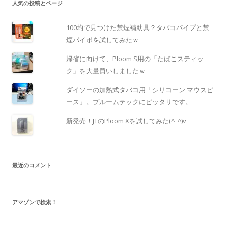
人気の投稿とページ
100均で見つけた禁煙補助具？タバコパイプと禁
煙パイポを試してみたｗ
帰省に向けて、Ploom S用の「たばこスティッ
ク」を大量買いしましたｗ
ダイソーの加熱式タバコ用「シリコーン マウスピ
ース」。プルームテックにピッタリです。
新発売！JTのPloom Xを試してみた(^_^)v
最近のコメント
アマゾンで検索！