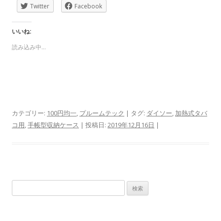
Twitter
Facebook
いいね:
読み込み中…
カテゴリー:
100円均一
,
プルームテック
| タグ:
ダイソー
,
加熱式タバ
コ用
,
手帳型収納ケース
| 投稿日:
2019年12月16日
|
検
索: