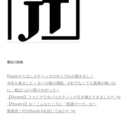
最近の投稿
Ploom X たばこスティックのサンプルが届きまし！
今年も来ました！タバコ税の増税…それでなくても肩身が狭いの
に、税ばっかり取りやがって！
【PloomX】ファミマでタバコスティック引き換えてきました(^_^)v
【Ploom X】お！こんなところに「技適マーク」が！
新発売！JTのPloom Xを試してみた(^_^)v