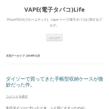
VAPE(電子タバコ)Life
PloomTECH(プルームテック)、vape ベープ(電子タバコ)に関するブ
ログ。
コ
メニュー
ン
テ
ン
ツ
へ
月別アーカイブ:
2019年12月
ス
キ
ッ
プ
ダイソーで買ってきた手帳型収納ケースが微
妙だった件。
コメントを残す
先日ダイソーに行ったとき、ふと目に止まったのが…