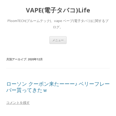
VAPE(電子タバコ)Life
PloomTECH(プルームテック)、vape ベープ(電子タバコ)に関するブ
ログ。
コ
メニュー
ン
テ
ン
ツ
へ
月別アーカイブ:
2020年12月
ス
キ
ッ
プ
ローソン クーポン来たーーー♪ ベリーフレー
バー貰ってきたｗ
コメントを残す