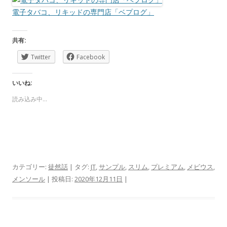
電子タバコ、リキッドの専門店「ベプログ」
共有:
Twitter
Facebook
いいね:
読み込み中…
カテゴリー:
徒然話
| タグ:
JT
,
サンプル
,
スリム
,
プレミアム
,
メビウス
,
メンソール
| 投稿日:
2020年12月11日
|