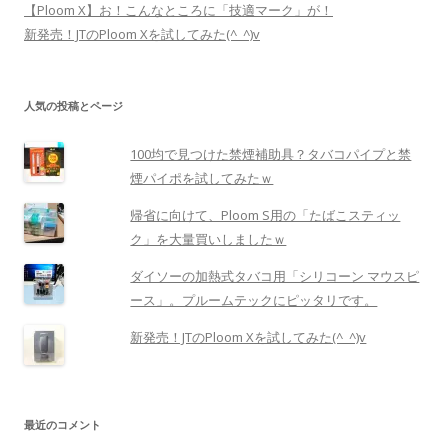
【Ploom X】お！こんなところに「技適マーク」が！
新発売！JTのPloom Xを試してみた(^_^)v
人気の投稿とページ
100均で見つけた禁煙補助具？タバコパイプと禁
煙パイポを試してみたｗ
帰省に向けて、Ploom S用の「たばこスティッ
ク」を大量買いしましたｗ
ダイソーの加熱式タバコ用「シリコーン マウスピ
ース」。プルームテックにピッタリです。
新発売！JTのPloom Xを試してみた(^_^)v
最近のコメント