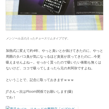
メンソール玉の入ったチョースリムタイプです。
加熱式に変えて約4年、やっと臭いとか抜けてきたのに、やっと
周囲のタバコ臭が気になっるほど臭覚が戻ってきたのに…今更
吸えませんよね～。せっかく貰ったので吸いたい衝動も無くは
ないけど、ココで吸ってしまったら元の木阿弥ですよね。
ということで、記念に取っておきますｗｗｗ
JTさん～次はPloom関係でお願いします(爆)
でわ！