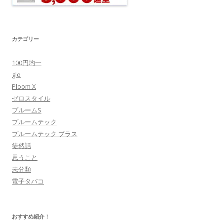
カテゴリー
100円均一
glo
Ploom X
ゼロスタイル
プルームS
プルームテック
プルームテック プラス
徒然話
思うこと
未分類
電子タバコ
おすすめ紹介！