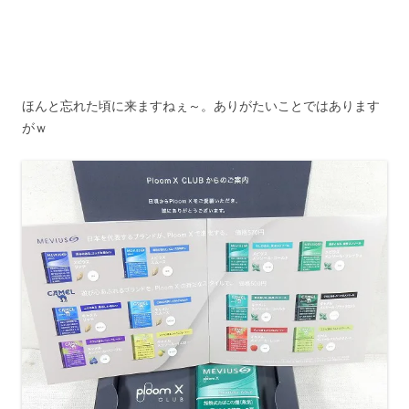
ほんと忘れた頃に来ますねぇ～。ありがたいことではあります
がｗ