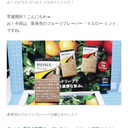
お！メビウス ゴールド イエローミントだ！
早速開封！こんにちわｗ
お！今回は、新発売のフルーツフレーバー「イエロー ミント」
ですね。
新発売のフルーツフレーバー2種ともゲット！