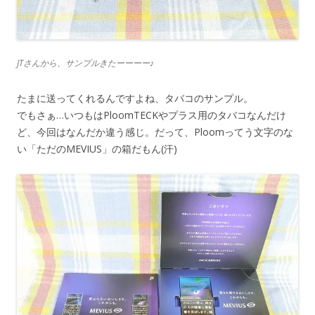
JTさんから、サンプルきたーーーー♪
たまに送ってくれるんですよね、タバコのサンプル。
でもさぁ…いつもはPloomTECKやプラス用のタバコなんだけ
ど、今回はなんだか違う感じ。だって、Ploomってう文字のな
い「ただのMEVIUS」の箱だもん(汗)