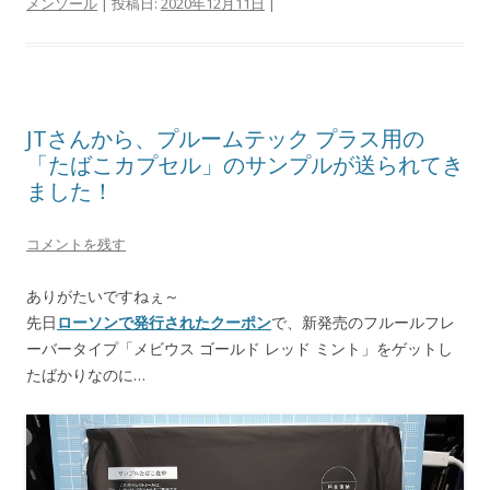
メンソール
| 投稿日:
2020年12月11日
|
JTさんから、プルームテック プラス用の
「たばこカプセル」のサンプルが送られてき
ました！
コメントを残す
ありがたいですねぇ～
先日
ローソンで発行されたクーポン
で、新発売のフルールフレ
ーバータイプ「メビウス ゴールド レッド ミント」をゲットし
たばかりなのに…