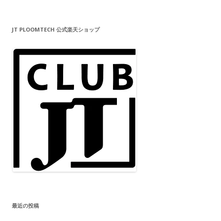
JT PLOOMTECH 公式楽天ショップ
最近の投稿