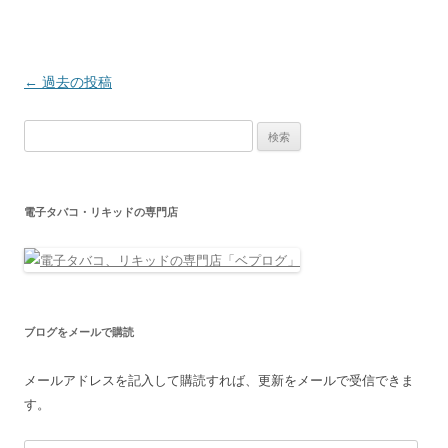
投
←
過去の投稿
稿
検
ナ
索:
ビ
ゲ
電子タバコ・リキッドの専門店
ー
シ
ョ
ン
ブログをメールで購読
メールアドレスを記入して購読すれば、更新をメールで受信できま
す。