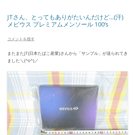
JTさん、とってもありがたいんだけど…(汗)
メビウス プレミアムメンソール 100’s
コメントを残す
またまたJT(日本たばこ産業)さんから「サンプル」が送られてき
ました＼(^o^)／