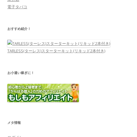
電子タバコ
おすすめ紹介！
TARLESS(ターレス)スターターキット(リキッド2本付き)
お小遣い稼ぎに！
メタ情報