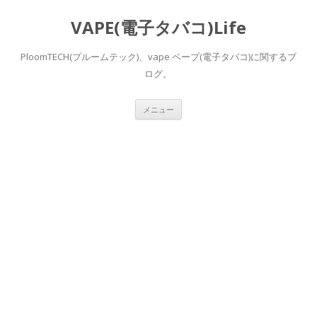
VAPE(電子タバコ)Life
PloomTECH(プルームテック)、vape ベープ(電子タバコ)に関するブ
ログ。
コ
メニュー
ン
テ
ン
ツ
へ
ス
キ
ッ
プ