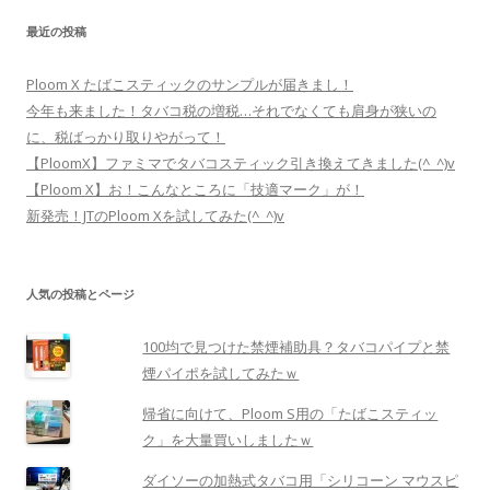
最近の投稿
Ploom X たばこスティックのサンプルが届きまし！
今年も来ました！タバコ税の増税…それでなくても肩身が狭いの
に、税ばっかり取りやがって！
【PloomX】ファミマでタバコスティック引き換えてきました(^_^)v
【Ploom X】お！こんなところに「技適マーク」が！
新発売！JTのPloom Xを試してみた(^_^)v
人気の投稿とページ
100均で見つけた禁煙補助具？タバコパイプと禁
煙パイポを試してみたｗ
帰省に向けて、Ploom S用の「たばこスティッ
ク」を大量買いしましたｗ
ダイソーの加熱式タバコ用「シリコーン マウスピ