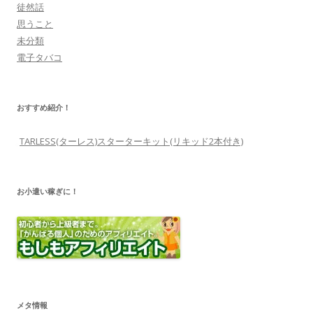
徒然話
思うこと
未分類
電子タバコ
おすすめ紹介！
TARLESS(ターレス)スターターキット(リキッド2本付き)
お小遣い稼ぎに！
メタ情報