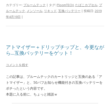
カテゴリー:
プルームテック
| タグ:
PloomTECH
,
たばこカプセル
,
プ
ルームテック
,
メンソール
,
リキッド
,
互換バッテリー
| 投稿日:
2019
年4月19日
|
アトマイザー＋ドリップチップと、今更なが
ら…互換バッテリーをゲット！
コメントを残す
この記事は、プルームテックのカートリッジと互換のある「ア
トマイザー」と、50パフお知らせ機能付きの互換バッテリーを
ポチったという内容です。
本題に入る前に、ちょっと雑談ｗ