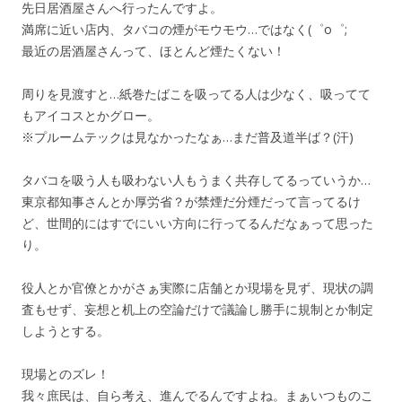
先日居酒屋さんへ行ったんですよ。
満席に近い店内、タバコの煙がモウモウ…ではなく(゜o゜;
最近の居酒屋さんって、ほとんど煙たくない！
周りを見渡すと…紙巻たばこを吸ってる人は少なく、吸ってて
もアイコスとかグロー。
※プルームテックは見なかったなぁ…まだ普及道半ば？(汗)
タバコを吸う人も吸わない人もうまく共存してるっていうか…
東京都知事さんとか厚労省？が禁煙だ分煙だって言ってるけ
ど、世間的にはすでにいい方向に行ってるんだなぁって思った
り。
役人とか官僚とかがさぁ実際に店舗とか現場を見ず、現状の調
査もせず、妄想と机上の空論だけで議論し勝手に規制とか制定
しようとする。
現場とのズレ！
我々庶民は、自ら考え、進んでるんですよね。まぁいつものこ