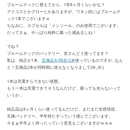
プルームテックに替えてから、1年8ヶ月くらいかな？
アイコスとかグローとかありますが、ワタシ的にはプルームテ
ック1本でございますｗ
ちなみに、カプセルは「メンソール」のみ使用でございます。
だってさぁ、やっぱり純粋に吸った感あるしね！
でね？
プルームテックのバッテリー、皆さんどう使ってます？
私は、純正が1本、
互換品を(現在)2本
使っているのですが…なん
と！互換品2本が同時期に使えなくなりまして(＠_＠;)
1本は充電すらできない状態。
もう一本は充電できてそうなんだけど、吸っても光らないって
いうか…
純正品は8ヶ月くらい使ってるんだけど、まだまだ全然現役。
互換バッテリー、半年持たずっていう感じでございます。
※まぁ半年よく持ったっていう意見もございますがｗｗｗ