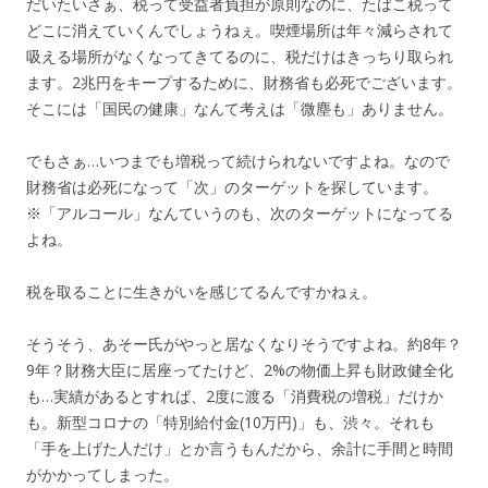
だいたいさぁ、税って受益者負担が原則なのに、たばこ税って
どこに消えていくんでしょうねぇ。喫煙場所は年々減らされて
吸える場所がなくなってきてるのに、税だけはきっちり取られ
ます。2兆円をキープするために、財務省も必死でございます。
そこには「国民の健康」なんて考えは「微塵も」ありません。
でもさぁ…いつまでも増税って続けられないですよね。なので
財務省は必死になって「次」のターゲットを探しています。
※「アルコール」なんていうのも、次のターゲットになってる
よね。
税を取ることに生きがいを感じてるんですかねぇ。
そうそう、あそー氏がやっと居なくなりそうですよね。約8年？
9年？財務大臣に居座ってたけど、2%の物価上昇も財政健全化
も…実績があるとすれば、2度に渡る「消費税の増税」だけか
も。新型コロナの「特別給付金(10万円)」も、渋々。それも
「手を上げた人だけ」とか言うもんだから、余計に手間と時間
がかかってしまった。