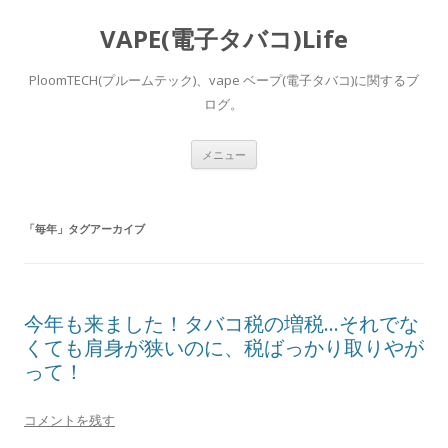
VAPE(電子タバコ)Life
PloomTECH(プルームテック)、vape ベープ(電子タバコ)に関するブ
ログ。
コ
メニュー
ン
テ
ン
ツ
へ
「
毎年
」タグアーカイブ
ス
キ
ッ
プ
今年も来ました！タバコ税の増税…それでな
くても肩身が狭いのに、税ばっかり取りやが
って！
コメントを残す