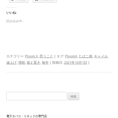
いいね:
読み込み中…
カテゴリー:
Ploom X
,
思うこと
| タグ:
PloomX
,
たばこ税
,
キャメル
,
値上げ
,
増税
,
据え置き
,
毎年
| 投稿日:
2021年10月1日
|
検
索:
電子タバコ・リキッドの専門店