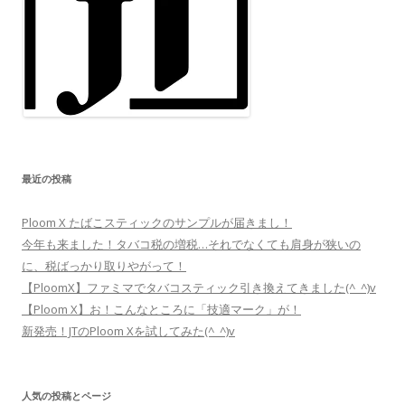
最近の投稿
Ploom X たばこスティックのサンプルが届きまし！
今年も来ました！タバコ税の増税…それでなくても肩身が狭いの
に、税ばっかり取りやがって！
【PloomX】ファミマでタバコスティック引き換えてきました(^_^)v
【Ploom X】お！こんなところに「技適マーク」が！
新発売！JTのPloom Xを試してみた(^_^)v
人気の投稿とページ