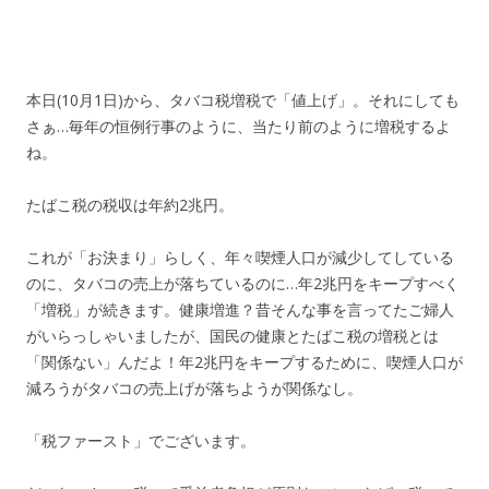
本日(10月1日)から、タバコ税増税で「値上げ」。それにしても
さぁ…毎年の恒例行事のように、当たり前のように増税するよ
ね。
たばこ税の税収は年約2兆円。
これが「お決まり」らしく、年々喫煙人口が減少してしている
のに、タバコの売上が落ちているのに…年2兆円をキープすべく
「増税」が続きます。健康増進？昔そんな事を言ってたご婦人
がいらっしゃいましたが、国民の健康とたばこ税の増税とは
「関係ない」んだよ！年2兆円をキープするために、喫煙人口が
減ろうがタバコの売上げが落ちようが関係なし。
「税ファースト」でございます。