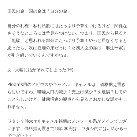
国民の金・国の金は「自分の金」
自分の利権・私利私欲にはたっぷり予算をつけるけど、関係な
さそうなところには予算をつけない。つまり、国民から見ると
「無駄」と思われる部分にたっぷり予算！やっと居なくなると
思ったら、次は義理の弟だっけ？財務大臣の席は「麻生一家」
が引き継いでいくんですかねぇ…
あ…大幅に話がそれてしまった(汗)
PloomX用のメビウスやキャメル。キャメルは、価格据え置き
らしいですね。喫煙人口の減少？売上げ減少？を危惧？しての
ことらしいけど、健康増進の観点から見るとおかしな話かもし
れません。
ワタシ？PloomX キャメル銘柄のメンソール系がメインでござ
います。価格据え置きで1箱500円は、ワタシ的には…助かる～
でございます。