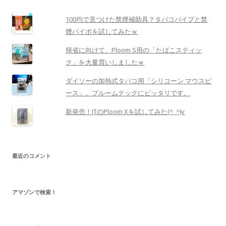
100均で見つけた禁煙補助具？タバコパイプと禁
煙パイポを試してみたｗ
帰省に向けて、Ploom S用の「たばこスティッ
ク」を大量買いしましたｗ
ダイソーの加熱式タバコ用「シリコーン マウスピ
ース」。プルームテックにピッタリです。
新発売！JTのPloom Xを試してみた(^_^)v
最近のコメント
アマゾンで検索！