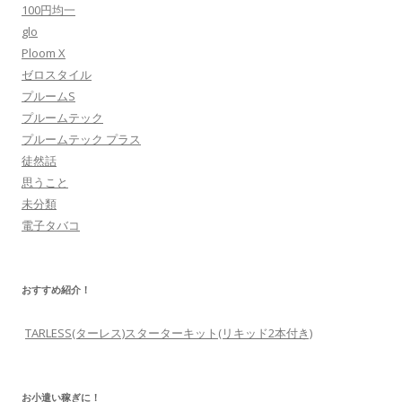
100円均一
glo
Ploom X
ゼロスタイル
プルームS
プルームテック
プルームテック プラス
徒然話
思うこと
未分類
電子タバコ
おすすめ紹介！
TARLESS(ターレス)スターターキット(リキッド2本付き)