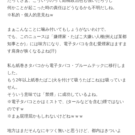
だってさぁ、こういうのって結構政治色も強いだろうし
何かことが起こった時の責任はどうなるかも不明だしね。
※私的・個人的意見ねｗ
まぁこんなことに噛み付いてもしょうがないわけで。
でも、このニュースは「嫌煙家・たばこ大嫌い人種(例えば某都
知事とか)」には味方になり、電子タバコを含む愛煙家はますま
す肩身が狭くなるよね(汗)
私も紙巻きタバコから電子タバコ・プルームテックに移行しま
した。
もう2年以上紙巻たばこ(火を付けて吸うたばこね)は吸っていま
せん。
そういう意味では「禁煙」に成功しているよね。
※電子タバコとかはミストで、(タールなどを含む)煙ではない
のですｗ
※まぁ屁理屈かもしれないけどねｗｗｗ
地方はまだそんなにキツく無いと思うけど、都内はきついよ