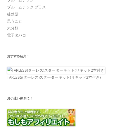
プルームテック
プルームテック プラス
徒然話
思うこと
未分類
電子タバコ
おすすめ紹介！
TARLESS(ターレス)スターターキット(リキッド2本付き)
お小遣い稼ぎに！