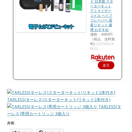
ド 日本製 スタ
ーターキット
アトマイザー
コイル ベイプ
フレーバー 国
産リキッド 爆
煙 おすすめ
価格：4980円
（税込、送料無
料)
(2019/8/24
時点)
楽天
で購
入
TARLESS(ターレス)スターターキット(リキッド2本付き)
TARLESS(タ
ーレス)専用カートリッジ 3個入り
共有: