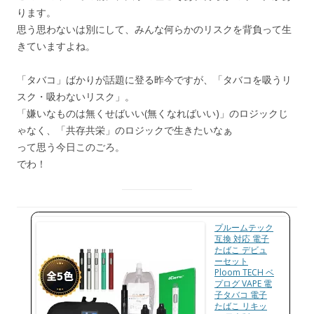
ります。
思う思わないは別にして、みんな何らかのリスクを背負って生
きていますよね。
「タバコ」ばかりが話題に登る昨今ですが、「タバコを吸うリ
スク・吸わないリスク」。
「嫌いなものは無くせばいい(無くなればいい)」のロジックじ
ゃなく、「共存共栄」のロジックで生きたいなぁ
って思う今日このごろ。
でわ！
プルームテック
互換 対応 電子
たばこ デビュ
ーセット
Ploom TECH ベ
プログ VAPE 電
子タバコ 電子
たばこ リキッ