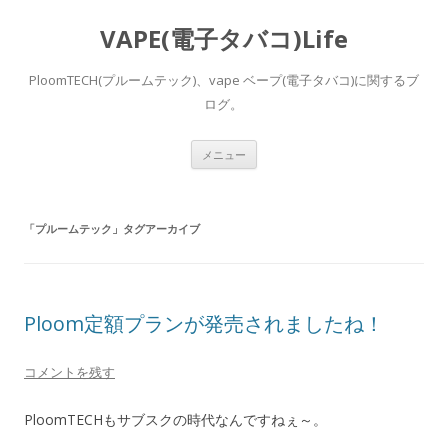
VAPE(電子タバコ)Life
PloomTECH(プルームテック)、vape ベープ(電子タバコ)に関するブ
ログ。
コ
メニュー
ン
テ
ン
ツ
へ
「
プルームテック
」タグアーカイブ
ス
キ
ッ
プ
Ploom定額プランが発売されましたね！
コメントを残す
PloomTECHもサブスクの時代なんですねぇ～。