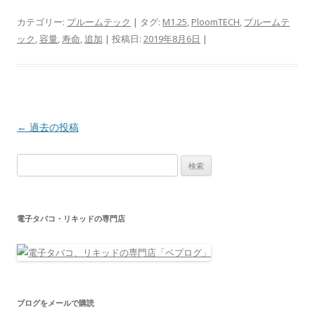
カテゴリー:
プルームテック
| タグ:
M1.25
,
PloomTECH
,
プルームテ
ック
,
容量
,
寿命
,
追加
| 投稿日:
2019年8月6日
|
投
←
過去の投稿
稿
検
ナ
索:
ビ
ゲ
電子タバコ・リキッドの専門店
ー
シ
ョ
ン
ブログをメールで購読