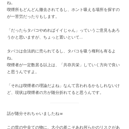
ね。
喫煙所もどんどん撤去されてるし、ホント吸える場所を探すの
が一苦労だったりもします。
「だったらタバコやめればイイじゃん」っていうご意見もあろ
うかと思いますが、ちょっと置いといて…
タバコは合法的に売られてるし、タバコを吸う権利も有るよ
ね。
喫煙者が一定数居る以上は、「共存共栄」していく方向で良い
と思うんですよ。
「それは喫煙者の理論だよね」なんて言われるかもしれないけ
ど、現状は喫煙者の方が随分折れてると思うんです。
話が随分それちゃいましたねｗ
この世の中全ての物に、大小の差こそあれ何らかのリスクがあ