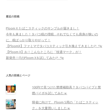
最近の投稿
Ploom X たばこスティックのサンプルが届きまし！
今年も来ました！タバコ税の増税…それでなくても肩身が狭いの
に、税ばっかり取りやがって！
【PloomX】ファミマでタバコスティック引き換えてきました(^_^)v
【Ploom X】お！こんなところに「技適マーク」が！
新発売！JTのPloom Xを試してみた(^_^)v
人気の投稿とページ
100均で見つけた禁煙補助具？タバコパイプと禁
煙パイポを試してみたｗ
帰省に向けて、Ploom S用の「たばこスティッ
ク」を大量買いしましたｗ