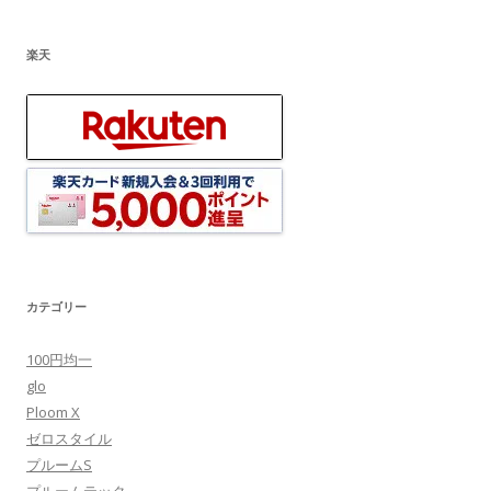
楽天
カテゴリー
100円均一
glo
Ploom X
ゼロスタイル
プルームS