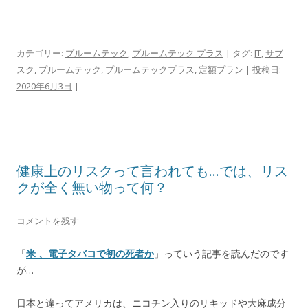
カテゴリー:
プルームテック
,
プルームテック プラス
| タグ:
JT
,
サブ
スク
,
プルームテック
,
プルームテックプラス
,
定額プラン
| 投稿日:
2020年6月3日
|
健康上のリスクって言われても…では、リス
クが全く無い物って何？
コメントを残す
「
米 、電子タバコで初の死者か
」っていう記事を読んだのです
が…
日本と違ってアメリカは、ニコチン入りのリキッドや大麻成分