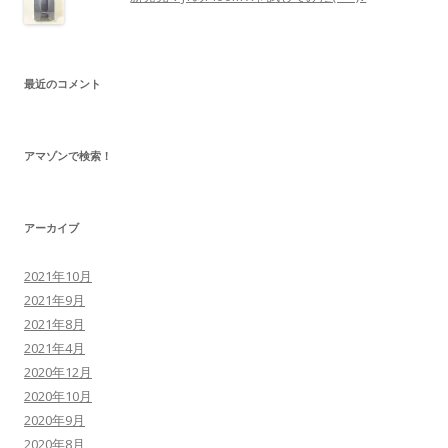
人気の投稿とページ
100均で見つけた禁煙補助具？タバコパイプと禁
煙パイポを試してみたｗ
帰省に向けて、Ploom S用の「たばこスティッ
ク」を大量買いしましたｗ
ダイソーの加熱式タバコ用「シリコーン マウスピ
ース」。プルームテックにピッタリです。
新発売！JTのPloom Xを試してみた(^_^)v
最近のコメント
アマゾンで検索！