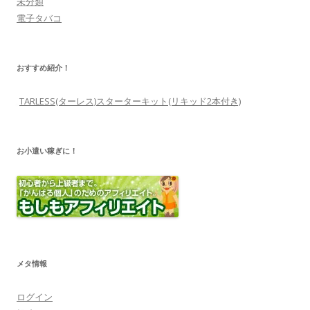
100円均一
glo
Ploom X
ゼロスタイル
プルームS
プルームテック
プルームテック プラス
徒然話
思うこと
未分類
電子タバコ
おすすめ紹介！
TARLESS(ターレス)スターターキット(リキッド2本付き)