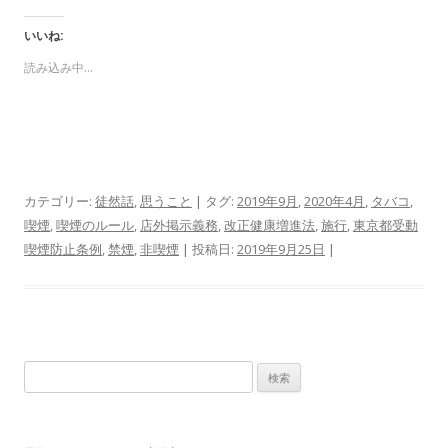
いいね:
読み込み中…
カテゴリー:
徒然話
,
思うこと
| タグ:
2019年9月
,
2020年4月
,
タバコ
,
喫煙
,
喫煙のルール
,
店外掲示義務
,
改正健康増進法
,
施行
,
東京都受動
喫煙防止条例
,
禁煙
,
非喫煙
| 投稿日:
2019年9月25日
|
検
索: