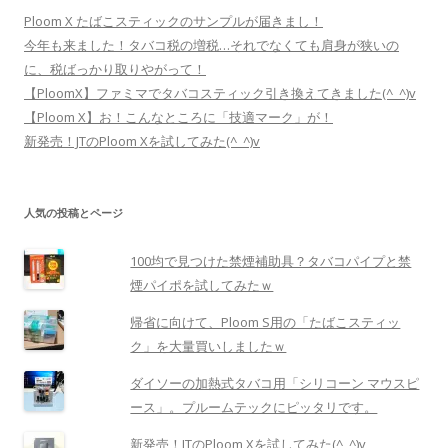
最近の投稿
Ploom X たばこスティックのサンプルが届きまし！
今年も来ました！タバコ税の増税…それでなくても肩身が狭いの
に、税ばっかり取りやがって！
【PloomX】ファミマでタバコスティック引き換えてきました(^_^)v
【Ploom X】お！こんなところに「技適マーク」が！
新発売！JTのPloom Xを試してみた(^_^)v