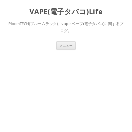
VAPE(電子タバコ)Life
PloomTECH(プルームテック)、vape ベープ(電子タバコ)に関するブ
ログ。
コ
メニュー
ン
テ
ン
ツ
へ
ス
キ
ッ
プ