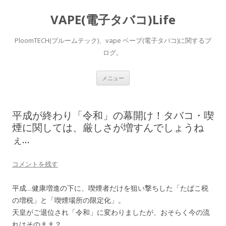
VAPE(電子タバコ)Life
PloomTECH(プルームテック)、vape ベープ(電子タバコ)に関するブ
ログ。
コ
メニュー
ン
テ
ン
ツ
へ
平成が終わり「令和」の幕開け！タバコ・喫
ス
キ
煙に関しては、厳しさが増すんでしょうね
ッ
ぇ…
プ
コメントを残す
平成…健康増進の下に、喫煙者だけを狙い撃ちした「たばこ税
の増税」と「喫煙場所の限定化」。
天皇がご退位され「令和」に変わりましたが、おそらく今の流
れはそのまま？