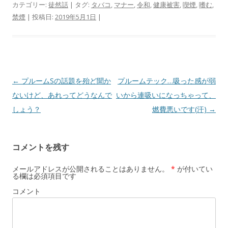
カテゴリー:
徒然話
| タグ:
タバコ
,
マナー
,
令和
,
健康被害
,
喫煙
,
嗜む
,
禁煙
| 投稿日:
2019年5月1日
|
投
←
プルームSの話題を殆ど聞か
プルームテック…吸った感が弱
稿
ないけど、あれってどうなんで
いから連吸いになっちゃって、
ナ
しょう？
燃費悪いです(汗)
→
ビ
ゲ
コメントを残す
ー
シ
メールアドレスが公開されることはありません。
*
が付いてい
る欄は必須項目です
ョ
コメント
ン