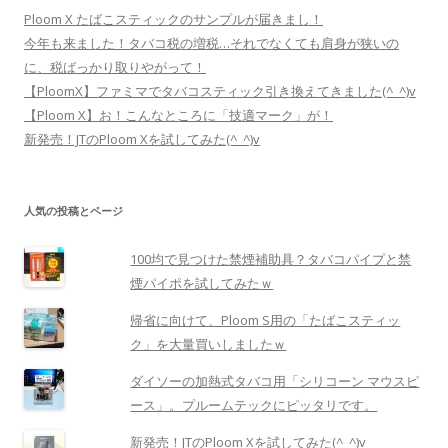
Ploom X たばこスティックのサンプルが届きまし！
今年も来ました！タバコ税の増税…それでなくても肩身が狭いの
に、税ばっかり取りやがって！
【PloomX】ファミマでタバコスティック引き換えてきました(^_^)v
【Ploom X】お！こんなところに「技適マーク」が！
新発売！JTのPloom Xを試してみた(^_^)v
人気の投稿とページ
100均で見つけた禁煙補助具？タバコパイプと禁
煙パイポを試してみたｗ
帰省に向けて、Ploom S用の「たばこスティッ
ク」を大量買いしましたｗ
ダイソーの加熱式タバコ用「シリコーン マウスピ
ース」。プルームテックにピッタリです。
新発売！JTのPloom Xを試してみた(^_^)v