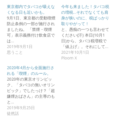
東京都内でタバコが吸えな
今年も来ました！タバコ税
くなる日も近いかも。
の増税…それでなくても肩
9月1日、東京都の受動喫煙
身が狭いのに、税ばっかり
防止条例の一部が施行され
取りやがって！
ましたね。 「禁煙・喫煙
と、愚痴の一つも言わせて
可」表示義務付け飲食店で
ください(汗) 本日(10月1
は…
日)から、タバコ税増税で
2019年9月1日
「値上げ」。それにして…
思うこと
2021年10月1日
Ploom X
2020年4月から全面施行さ
れる「喫煙」のルール。
2020年の東京オリンピッ
ク、「タバコの無いオリン
ピック」でしたっけ？「超
嫌煙おばさん」の主導のも
と…
2019年9月25日
徒然話