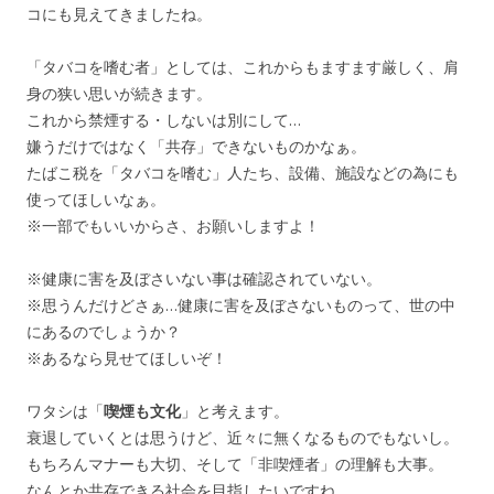
コにも見えてきましたね。
「タバコを嗜む者」としては、これからもますます厳しく、肩
身の狭い思いが続きます。
これから禁煙する・しないは別にして…
嫌うだけではなく「共存」できないものかなぁ。
たばこ税を「タバコを嗜む」人たち、設備、施設などの為にも
使ってほしいなぁ。
※一部でもいいからさ、お願いしますよ！
※健康に害を及ぼさいない事は確認されていない。
※思うんだけどさぁ…健康に害を及ぼさないものって、世の中
にあるのでしょうか？
※あるなら見せてほしいぞ！
ワタシは「
喫煙も文化
」と考えます。
衰退していくとは思うけど、近々に無くなるものでもないし。
もちろんマナーも大切、そして「非喫煙者」の理解も大事。
なんとか共存できる社会を目指したいですね。