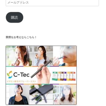
メ
ー
ル
購読
ア
ド
レ
ス
禁煙をお考えならこちら！