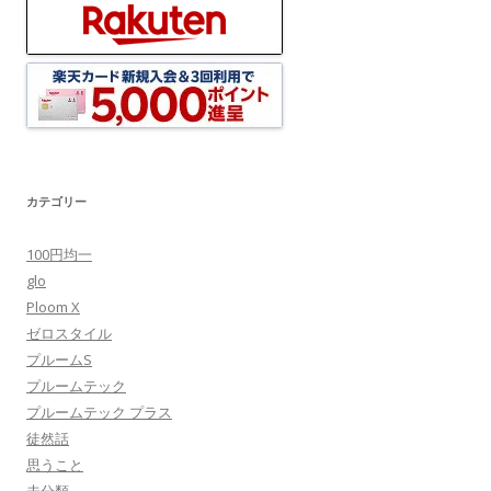
カテゴリー
100円均一
glo
Ploom X
ゼロスタイル
プルームS
プルームテック
プルームテック プラス
徒然話
思うこと
未分類