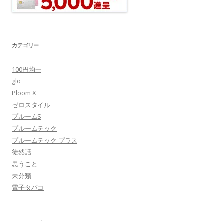
カテゴリー
100円均一
glo
Ploom X
ゼロスタイル
プルームS
プルームテック
プルームテック プラス
徒然話
思うこと
未分類
電子タバコ