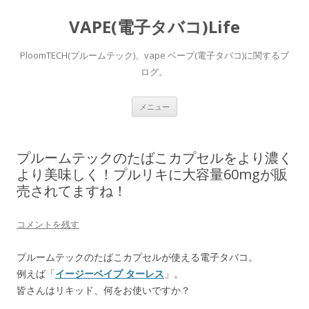
VAPE(電子タバコ)Life
PloomTECH(プルームテック)、vape ベープ(電子タバコ)に関するブ
ログ。
コ
メニュー
ン
テ
ン
ツ
へ
プルームテックのたばこカプセルをより濃く
ス
キ
より美味しく！プルリキに大容量60mgが販
ッ
売されてますね！
プ
コメントを残す
プルームテックのたばこカプセルが使える電子タバコ。
例えば「
イージーベイプ ターレス
」。
皆さんはリキッド、何をお使いですか？