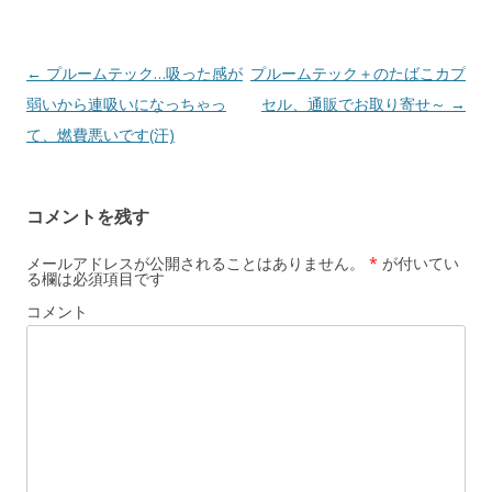
投
←
プルームテック…吸った感が
プルームテック＋のたばこカプ
稿
弱いから連吸いになっちゃっ
セル、通販でお取り寄せ～
→
ナ
て、燃費悪いです(汗)
ビ
ゲ
コメントを残す
ー
シ
メールアドレスが公開されることはありません。
*
が付いてい
る欄は必須項目です
ョ
コメント
ン