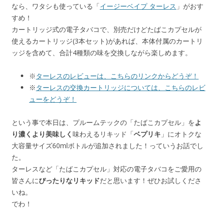
なら、ワタシも使っている「
イージーベイプ ターレス
」がおす
すめ！
カートリッジ式の電子タバコで、別売だけどたばこカプセルが
使えるカートリッジ(3本セット)があれば、本体付属のカートリ
ッジを含めて、合計4種類の味を交換しながら楽しめます。
※
ターレスのレビューは、こちらのリンクからどうぞ！
※
ターレスの交換カートリッジについては、こちらのレビ
ューをどうぞ！
という事で本日は、プルームテックの「たばこカプセル」を
よ
り濃くより美味しく
味わえるリキッド「
ベプリキ
」にオトクな
大容量サイズ60mlボトルが追加されました！っていうお話でし
た。
ターレスなど「たばこカプセル」対応の電子タバコをご愛用の
皆さんに
ぴったりなリキッド
だと思います！ぜひお試しくださ
いね。
でわ！