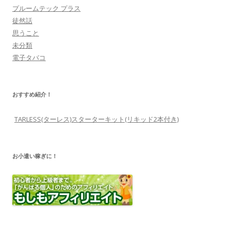
プルームテック プラス
徒然話
思うこと
未分類
電子タバコ
おすすめ紹介！
TARLESS(ターレス)スターターキット(リキッド2本付き)
お小遣い稼ぎに！