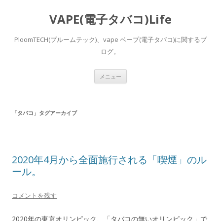
VAPE(電子タバコ)Life
PloomTECH(プルームテック)、vape ベープ(電子タバコ)に関するブ
ログ。
コ
メニュー
ン
テ
ン
ツ
へ
「
タバコ
」タグアーカイブ
ス
キ
ッ
プ
2020年4月から全面施行される「喫煙」のル
ール。
コメントを残す
2020年の東京オリンピック、「タバコの無いオリンピック」で