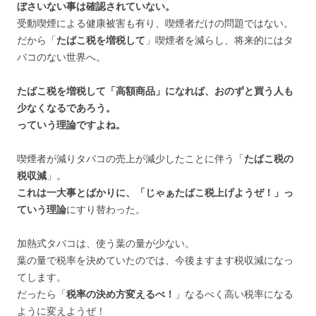
ぼさいない事は確認されていない。
受動喫煙による健康被害も有り、喫煙者だけの問題ではない。
だから「
たばこ税を増税して
」喫煙者を減らし、将来的にはタ
バコのない世界へ。
たばこ税を増税して「高額商品」になれば、おのずと買う人も
少なくなるであろう。
っていう理論ですよね。
喫煙者が減りタバコの売上が減少したことに伴う「
たばこ税の
税収減
」。
これは一大事とばかりに、「じゃぁたばこ税上げようぜ！」っ
ていう理論
にすり替わった。
加熱式タバコは、使う葉の量が少ない。
葉の量で税率を決めていたのでは、今後ますます税収減になっ
てします。
だったら「
税率の決め方変えるべ！
」なるべく高い税率になる
ように変えようぜ！