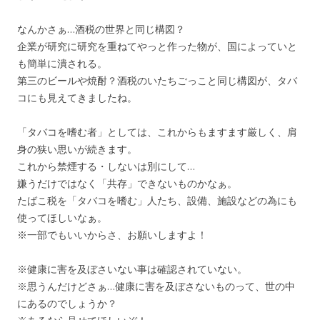
なんかさぁ…酒税の世界と同じ構図？
企業が研究に研究を重ねてやっと作った物が、国によっていと
も簡単に潰される。
第三のビールや焼酎？酒税のいたちごっこと同じ構図が、タバ
コにも見えてきましたね。
「タバコを嗜む者」としては、これからもますます厳しく、肩
身の狭い思いが続きます。
これから禁煙する・しないは別にして…
嫌うだけではなく「共存」できないものかなぁ。
たばこ税を「タバコを嗜む」人たち、設備、施設などの為にも
使ってほしいなぁ。
※一部でもいいからさ、お願いしますよ！
※健康に害を及ぼさいない事は確認されていない。
※思うんだけどさぁ…健康に害を及ぼさないものって、世の中
にあるのでしょうか？