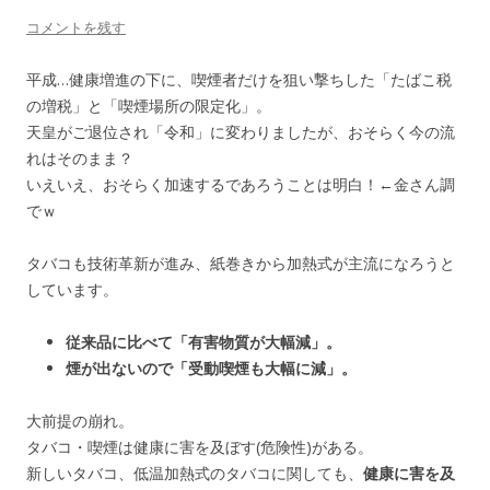
コメントを残す
平成…健康増進の下に、喫煙者だけを狙い撃ちした「たばこ税
の増税」と「喫煙場所の限定化」。
天皇がご退位され「令和」に変わりましたが、おそらく今の流
れはそのまま？
いえいえ、おそらく加速するであろうことは明白！←金さん調
でｗ
タバコも技術革新が進み、紙巻きから加熱式が主流になろうと
しています。
従来品に比べて「有害物質が大幅減」。
煙が出ないので「受動喫煙も大幅に減」。
大前提の崩れ。
タバコ・喫煙は健康に害を及ぼす(危険性)がある。
新しいタバコ、低温加熱式のタバコに関しても、
健康に害を及