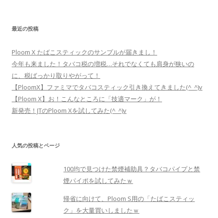
最近の投稿
Ploom X たばこスティックのサンプルが届きまし！
今年も来ました！タバコ税の増税…それでなくても肩身が狭いの
に、税ばっかり取りやがって！
【PloomX】ファミマでタバコスティック引き換えてきました(^_^)v
【Ploom X】お！こんなところに「技適マーク」が！
新発売！JTのPloom Xを試してみた(^_^)v
人気の投稿とページ
100均で見つけた禁煙補助具？タバコパイプと禁
煙パイポを試してみたｗ
帰省に向けて、Ploom S用の「たばこスティッ
ク」を大量買いしましたｗ