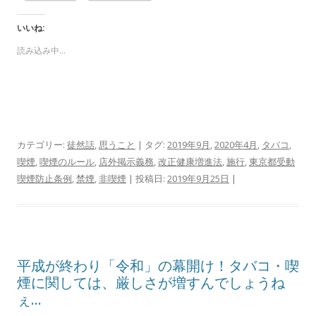
いいね:
読み込み中…
カテゴリー:
徒然話
,
思うこと
| タグ:
2019年9月
,
2020年4月
,
タバコ
,
喫煙
,
喫煙のルール
,
店外掲示義務
,
改正健康増進法
,
施行
,
東京都受動
喫煙防止条例
,
禁煙
,
非喫煙
| 投稿日:
2019年9月25日
|
平成が終わり「令和」の幕開け！タバコ・喫
煙に関しては、厳しさが増すんでしょうね
ぇ…