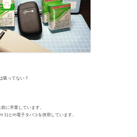
は吸ってない？
上前に卒業しています。
oom S)とm電子タバコを併用しています。
)