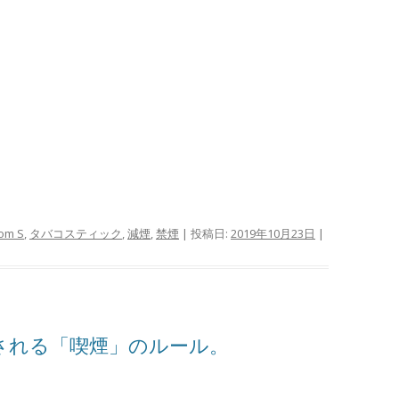
om S
,
タバコスティック
,
減煙
,
禁煙
| 投稿日:
2019年10月23日
|
行される「喫煙」のルール。