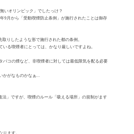
の無いオリンピック」でしたっけ？
9年9月から「受動喫煙防止条例」が施行されたことは御存
を先取りしたような形で施行された都の条例。
ている喫煙者にとっては、かなり厳しいですよね。
タバコの煙など、非喫煙者に対しては最低限気を配る必要
いかがなものかなぁ…
増進法」ですが、喫煙のルール「吸える場所」の規制がます
なります。