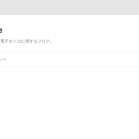
e
ープ(電子タバコ)に関するブログ。
コ
ン
シー
テ
ン
ツ
へ
ス
キ
ッ
プ