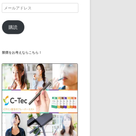
メ
ー
ル
購読
ア
ド
レ
ス
禁煙をお考えならこちら！