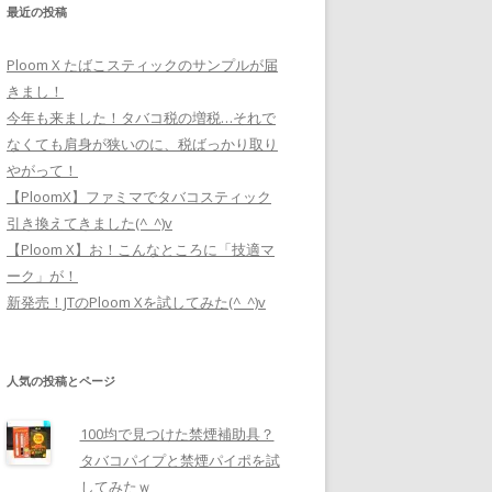
最近の投稿
Ploom X たばこスティックのサンプルが届
きまし！
今年も来ました！タバコ税の増税…それで
なくても肩身が狭いのに、税ばっかり取り
やがって！
【PloomX】ファミマでタバコスティック
引き換えてきました(^_^)v
【Ploom X】お！こんなところに「技適マ
ーク」が！
新発売！JTのPloom Xを試してみた(^_^)v
人気の投稿とページ
100均で見つけた禁煙補助具？
タバコパイプと禁煙パイポを試
してみたｗ