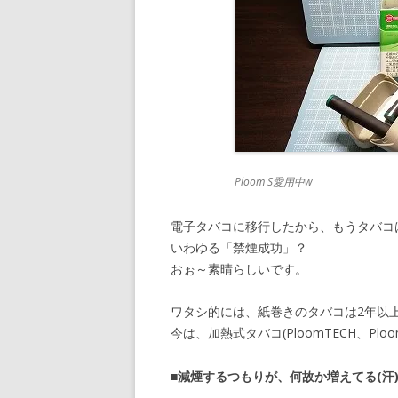
Ploom S愛用中w
電子タバコに移行したから、もうタバコ
いわゆる「禁煙成功」？
おぉ～素晴らしいです。
ワタシ的には、紙巻きのタバコは2年以
今は、加熱式タバコ(PloomTECH、Pl
■減煙するつもりが、何故か増えてる(汗