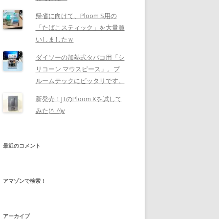
帰省に向けて、Ploom S用の
「たばこスティック」を大量買
いしましたｗ
ダイソーの加熱式タバコ用「シ
リコーン マウスピース」。プ
ルームテックにピッタリです。
新発売！JTのPloom Xを試して
みた(^_^)v
最近のコメント
アマゾンで検索！
アーカイブ